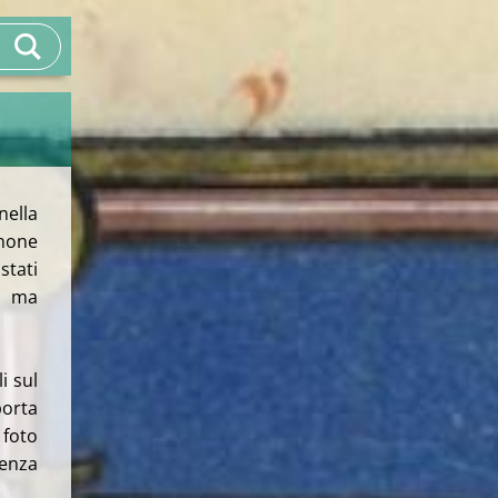
nella
inone
stati
, ma
i sul
porta
 foto
enza