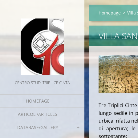
Homepage
>
Villa
VILLA SAN
CENTRO STUDI TRIPLICE CINTA
HOMEPAGE
Tre Triplici Cint
lungo sedile in p
ARTICOLI/ARTICLES
urbica, rifatta n
DATABASE/GALLERY
di apertura; l
sottostante: