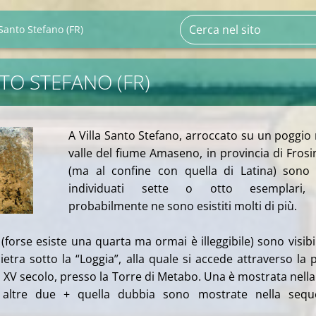
 Santo Stefano (FR)
TO STEFANO (FR)
A Villa Santo Stefano, arroccato su un poggio 
valle del fiume Amaseno, in provincia di Fros
(ma al confine con quella di Latina) sono 
individuati sette o otto esemplari
probabilmente ne sono esistiti molti di più.
e (forse esiste una quarta ma ormai è illeggibile) sono visibil
ietra sotto la “Loggia”, alla quale si accede attraverso la 
el XV secolo, presso la Torre di Metabo. Una è mostrata nella
e altre due + quella dubbia sono mostrate nella sequ