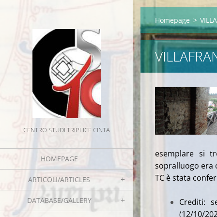
Homepage
>
VILL
VILLAFRA
CENTRO STUDI TRIPLICE CINTA
esemplare si tr
HOMEPAGE
sopralluogo era 
TC è stata confe
ARTICOLI/ARTICLES
DATABASE/GALLERY
Crediti: 
(12/10/20