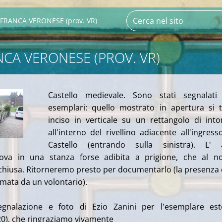
AFRANCA VERONESE (prov. VR)
NCA VERONESE (PROV. VR)
Castello medievale. Sono stati segnalati
esemplari: quello mostrato in apertura si 
inciso in verticale su un rettangolo di int
all'interno del rivellino adiacente all'ingress
Castello (entrando sulla sinistra). L' a
ova in una stanza forse adibita a prigione, che al n
chiusa. Ritorneremo presto per documentarlo (la presenza 
rmata da un volontario).
segnalazione e foto di Ezio Zanini per l'esemplare es
20), che ringraziamo vivamente