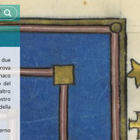
 due
trova
onaco
o del
ltro
ostro
della
terno