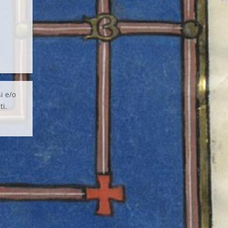
i e/o
ti.