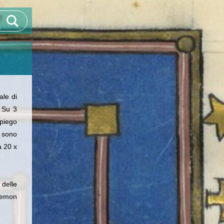
ale di
. Su 3
mpiego
) sono
a 20 x
 delle
Eremon