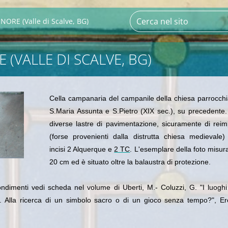
NORE (Valle di Scalve, BG)
 (VALLE DI SCALVE, BG)
Cella campanaria del campanile della chiesa parrocchi
S.Maria Assunta e S.Pietro (XIX sec.), su precedente
diverse lastre di pavimentazione, sicuramente di rei
(forse provenienti dalla distrutta chiesa medievale
incisi 2 Alquerque e
2 TC
. L'esemplare della foto misur
20 cm ed è situato oltre la balaustra di protezione.
fondimenti vedi scheda nel volume di Uberti, M.- Coluzzi, G. "I luoghi
talia. Alla ricerca di un simbolo sacro o di un gioco senza tempo?", 