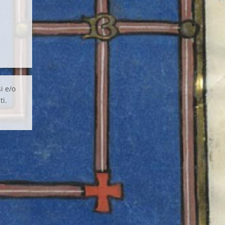
i e/o
ti.