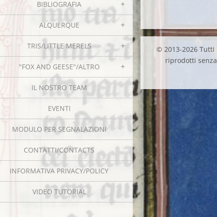
BIBLIOGRAFIA
ALQUERQUE
TRIS/LITTLE MERELS
© 2013-2026 Tutti i
riprodotti senza 
"FOX AND GEESE"/ALTRO
IL NOSTRO TEAM
EVENTI
MODULO PER SEGNALAZIONI
CONTATTI/CONTACTS
INFORMATIVA PRIVACY/POLICY
VIDEO TUTORIAL