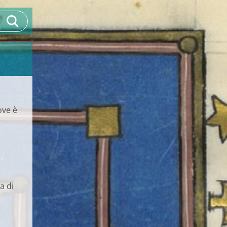
ove è
ca di