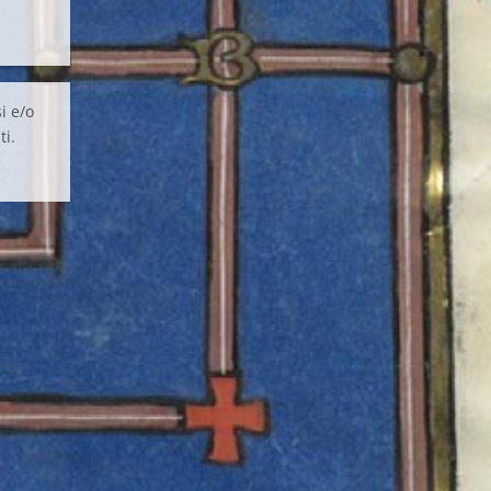
i e/o
ti.