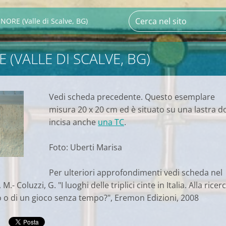
NORE (Valle di Scalve, BG)
 (VALLE DI SCALVE, BG)
Vedi scheda precedente. Questo esemplare
misura 20 x 20 cm ed è situato su una lastra d
incisa anche
una TC
.
Foto: Uberti Marisa
Per ulteriori approfondimenti vedi scheda nel
.- Coluzzi, G. "I luoghi delle triplici cinte in Italia. Alla ricer
 o di un gioco senza tempo?", Eremon Edizioni, 2008