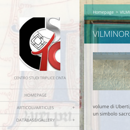
Homepage
>
VILMI
VILMINORE
CENTRO STUDI TRIPLICE CINTA
HOMEPAGE
volume di Uberti, M
ARTICOLI/ARTICLES
un simbolo sacro
DATABASE/GALLERY