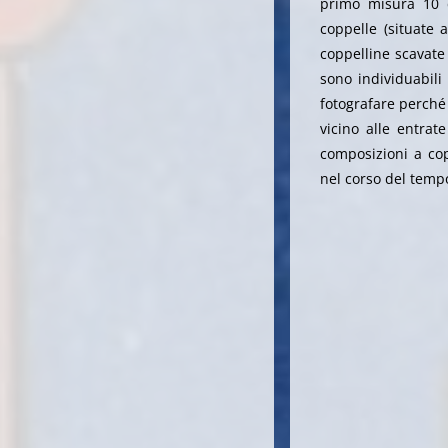
primo misura 10 
coppelle (situate 
coppelline scavate 
sono individuabili
fotografare perché "
vicino alle entrat
composizioni a copp
nel corso del tempo