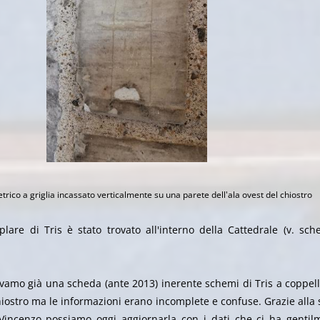
ico a griglia incassato verticalmente su una parete dell'ala ovest del chiostro
lare di Tris è stato trovato all'interno della Cattedrale (v. sch
evamo già una scheda (ante 2013) inerente schemi di Tris a coppell
iostro ma le informazioni erano incomplete e confuse. Grazie alla 
Vincenzo possiamo oggi aggiornarla con i dati che ci ha gentil