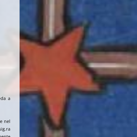
eda a
e nel
sig.ra
mente