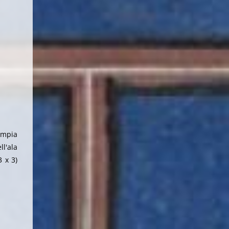
ampia
ll'ala
 x 3)