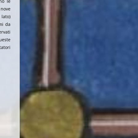
no le
 nove
 lato)
mi da
ervati
queste
tatori