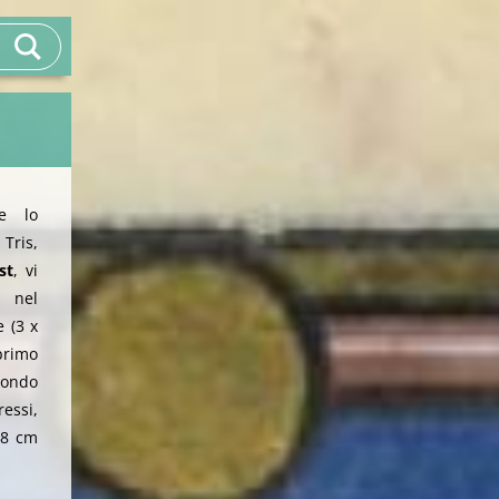
he lo
Tris,
st
, vi
) nel
 (3 x
primo
condo
essi,
a 8 cm