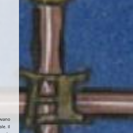
rovano
le. Il