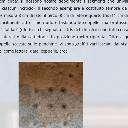
cm circa; si possono notare debolmente i segmenti che univa
a ciascun incrocio). Il secondo esemplare è costituito sempre da
e misura 8 cm di lato; il terzo (8 cm di lato) e quarto tris (11 cm di
 facilmente ad occhio nudo e tastando le coppelle, ma bruttissi
sfaldati" (riferisce chi segnala). I tris del chiostro sono tutti cons
e laterali della cattedrale, in posizione molto riparata. Oltre a 
elle scavate sulle panchine, vi sono graffiti vari lasciati dai visi
, come lettere, date, coppelle, croci.