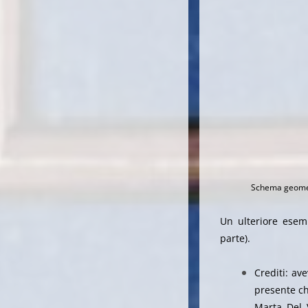
Schema geometr
Un ulteriore esemp
parte).
Crediti: av
presente ch
Marta Del 