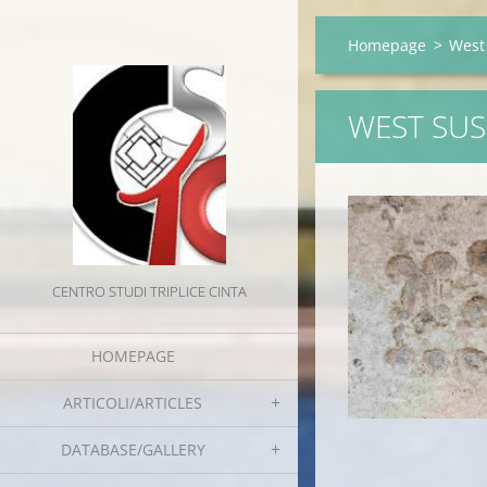
Homepage
>
West 
WEST SUS
CENTRO STUDI TRIPLICE CINTA
HOMEPAGE
ARTICOLI/ARTICLES
DATABASE/GALLERY