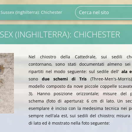
Sussex (Inghilterra): Chichester
SEX (INGHILTERRA): CHICHESTER
Nel chiostro della Cattedrale, sui sedili c
contornano, sono stati documentati almeno sei 
ripartiti nel modo seguente: sul sedile dell'
ala e
sono
due schemi di Tris
(Three-Men's-Morris
modello composto da nove piccole coppelle scavate
3). Hanno posizione orizzontale; misure del 
schema (foto di apertura): 6 cm di lato. Un se
esemplare è inciso con la medesima tecnica nei pr
sempre nell'ala est, sui sedili del chiostro; misur
di lato ed è mostrato nella foto seguente: