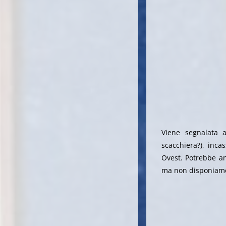
Viene segnalata 
scacchiera?), inca
Ovest. Potrebbe an
ma non disponiamo d