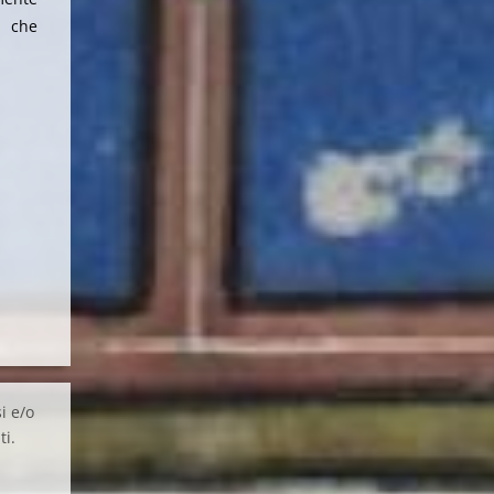
, che
i e/o
ti.