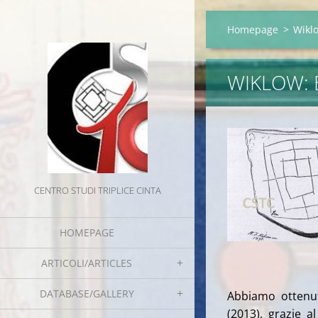
Homepage
>
Wikl
WIKLOW: 
CENTRO STUDI TRIPLICE CINTA
HOMEPAGE
ARTICOLI/ARTICLES
DATABASE/GALLERY
Abbiamo ottenut
(2013), grazie 