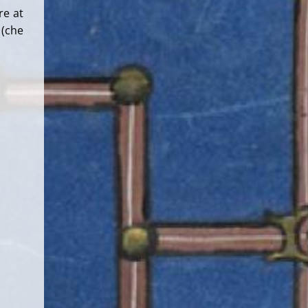
re at
(che