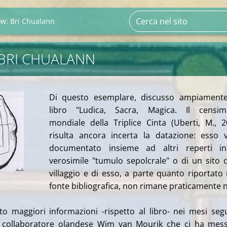
ow: Bri Chualann
BRI CHUALANN
Di questo esemplare, discusso ampiamente
libro "Ludica, Sacra, Magica. Il censim
mondiale della Triplice Cinta (Uberti, M., 2
risulta ancora incerta la datazione: esso 
documentato insieme ad altri reperti i
verosimile "tumulo sepolcrale" o di un sito 
villaggio e di esso, a parte quanto riportato 
fonte bibliografica, non rimane praticamente n
o maggiori informazioni -rispetto al libro- nei mesi seg
al collaboratore olandese Wim van Mourik che ci ha mes