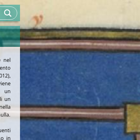
 nel
ento
012),
viene
n un
di un
nella
ulla.
uenti
so in