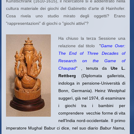
Kunstschrank (1610-1615), il ricercatore si è addentrato nella
cultura materiale dei giochi del Gabinetto d'arte di Hainhofer.
Cosa rivela uno studio mirato degli oggetti? Erano
"rappresentazioni" di giochi o "giochi attivi"?
Ha chiuso la terza Sessione una
relazione dal titolo
"
Game Over:
The End of Three Decades of
Research on the Game of
Chaupad
"
, tenuta da
Ute L.
Rettberg
(
Diplomata gallerista,
indologa in pensione-Università di
Bonn, Germania).
Heinz Westphal
suggerì, già nel 1974, di esaminare
i giochi tra i bambini per
comprendere vecchie forme di vita
nell'India nord-occidentale. Il primo
imperatore Mughal Babur ci dice, nel suo diario
Babur Nama,