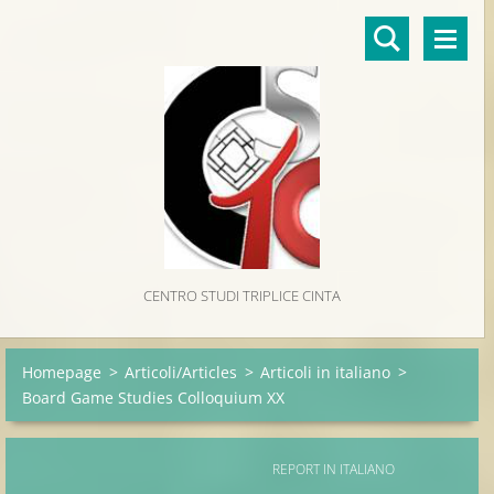
CENTRO STUDI TRIPLICE CINTA
Homepage
>
Articoli/Articles
>
Articoli in italiano
>
Board Game Studies Colloquium XX
REPORT IN ITALIANO