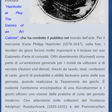
intitolata
"
Hainhofer
at Play:
The
Games of
an Art
Cabinet",
che ha condotto il pubblico nel
mondo dell'arte. Per
il
mercante d'arte Philipp Hainhofer (1578-1647), nella foto, i
tavolieri da gioco furono molto importanti e li incluse nel suo
Gabinetto d'arte di curiosità. Offrì divertimento (
Kurzweil
) come
parte di un'ambizione generale per i mobili da utilizzare e di
servizio (
Nutzen vnd dienst
). Giochi da tavolo, dadi, confezioni
di carte, giochi di probabilità e abilità facevano parte della sua
giornata, quando realizzava la Tassonomia dei giochi. È
evidente l'ambizione enciclopedica di una
Kunstkammer
e I
giochi offrono una visione delle pratiche di corte del periodo
moderno. Con attenzione sulle collezioni del Gustavus
Adolphus' Kunstschrank (1625-1631) e del Pommerschen