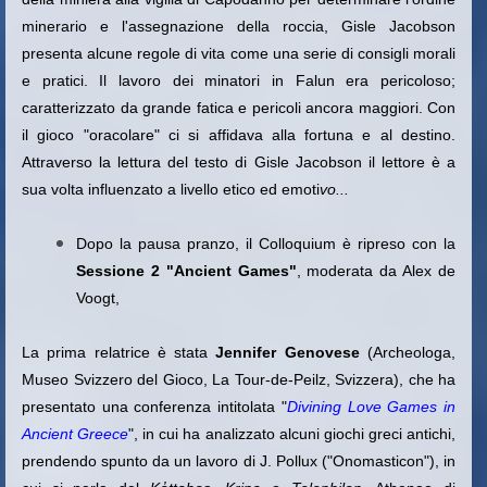
minerario e l'assegnazione della roccia, Gisle Jacobson
presenta alcune regole di vita come una serie di consigli morali
e pratici. Il lavoro dei minatori in Falun era pericoloso;
caratterizzato da grande fatica e pericoli ancora maggiori. Con
il gioco "oracolare" ci si affidava alla fortuna e al destino.
Attraverso la lettura del testo di Gisle Jacobson il lettore è a
sua volta influenzato a livello etico ed emoti
vo...
Dopo la pausa pranzo, il Colloquium è ripreso con la
Sessione 2
"Ancient Games"
, moderata da Alex de
Voogt,
La prima relatrice è stata
Jennifer Genovese
(Archeologa,
Museo Svizzero del Gioco, La Tour-de-Peilz, Svizzera), che ha
presentato una conferenza intitolata "
Divining Love Games in
Ancient Greece
", in cui ha analizzato alcuni giochi greci antichi,
prendendo spunto da un lavoro di J. Pollux ("Onomasticon"), in