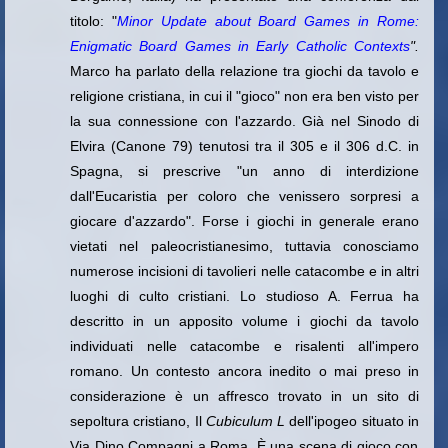
titolo: "
Minor Update about Board Games in Rome:
Enigmatic Board
Games in Early Catholic Contexts
".
Marco ha parlato della relazione tra giochi da tavolo e
religione cristiana, in cui il "gioco" non era ben visto per
la sua connessione con l'azzardo. Già nel Sinodo di
Elvira (Canone 79) tenutosi tra il 305 e il 306 d.C. in
Spagna, si prescrive "un anno di interdizione
dall'Eucaristia per coloro che venissero sorpresi a
giocare d'azzardo". Forse i giochi in generale erano
vietati nel paleocristianesimo, tuttavia conosciamo
numerose incisioni di tavolieri nelle catacombe e in altri
luoghi di culto cristiani. Lo studioso A. Ferrua ha
descritto in un apposito volume i giochi da tavolo
individuati nelle catacombe e risalenti all'impero
romano. Un contesto ancora inedito o mai preso in
considerazione è un affresco trovato in un sito di
sepoltura cristiano,
Il
Cubiculum L
dell'ipogeo situato in
Via Dino Compagni a Roma. È una scena di gioco con