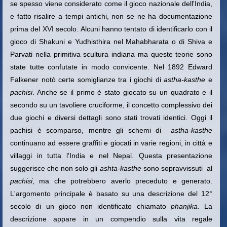
se spesso
viene considerato come il gioco nazionale dell'India,
e fatto risalire a tempi antichi, non se ne ha documentazione
prima del XVI secolo.
Alcuni hanno tentato di identificarlo con il
gioco di Shakuni e
Yudhisthira nel Mahabharata o di Shiva e
Parvati nella primitiva scultura indiana ma queste teorie sono
state tutte confutate in modo convicente.
Nel 1892 Edward
Falkener notò certe somiglianze tra i giochi di
astha-kasthe
e
pachisi
.
Anche se il primo è stato giocato su un quadrato e il
secondo su un tavoliere
cruciforme, il concetto complessivo dei
due giochi e diversi dettagli
sono stati trovati identici.
Oggi il
pachisi è scomparso, mentre gli schemi di
astha-kasthe
continuano ad essere graffiti e giocati in varie regioni
, in città e
villaggi in tutta l'India e nel Nepal.
Questa presentazione
suggerisce
che non solo gli
ashta-kasthe
sono sopravvissuti al
pachisi
, ma che potrebbero averlo preceduto e generato.
L'argomento principale è basato su una descrizione del 12°
secolo di un gioco non identificato chiamato
phanjika
. La
descrizione appare in un compendio sulla vita regale