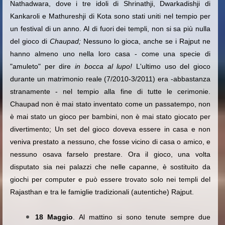
Nathadwara, dove i tre idoli di Shrinathji, Dwarkadishji di
Kankaroli e Mathureshji di Kota sono stati uniti nel tempio per
un festival di un anno. Al di fuori dei templi, non si sa più nulla
del gioco di
Chaupad;
Nessuno lo gioca, anche se i Rajput ne
hanno almeno uno nella loro casa - come una specie di
"amuleto" per dire
in bocca al lupo!
L'ultimo uso del gioco
durante un matrimonio reale (7/2010-3/2011) era -abbastanza
stranamente - nel tempio alla fine di tutte le cerimonie.
Chaupad non è mai stato inventato come un passatempo, non
è mai stato un gioco per bambini, non è mai stato giocato per
divertimento; Un set del gioco doveva essere in casa e non
veniva prestato a nessuno, che fosse vicino di casa o amico, e
nessuno osava farselo prestare. Ora il gioco, una volta
disputato sia nei palazzi che nelle capanne, è sostituito da
giochi per computer e può essere trovato solo nei templi del
Rajasthan e tra le famiglie tradizionali (autentiche) Rajput.
18 Maggio
. Al mattino si sono tenute sempre due