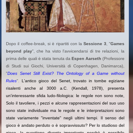
Dopo il coffee-break, si è ripartiti con la
Sessione 3
, "
Games
beyond play
", che ha visto l'avvicendarsi di tre relazioni, la
prima delle quali è stata tenuta da
Espen Aarseth
(Professore
di Studi sui Giochi, Università di Copenhagen, Danimarca),
"
Does Senet Still Exist? The Ontology of a Game without
Rules
".
L'antico gioco del Senet, trovato in tombe egiziane
risalenti anche al 3000 a.C. (Kendall, 1978), presenta
un'interessante sfida ludo-filologica: le regole non sono note,
Solo il tavoliere, i pezzi e alcune rappresentazioni del suo uso
sono state individuate ma le regole e le interpretazioni sono
state variamente "inventate" negli ultimi tempi. Il senso del
gioco è andato perduto o è sopravvissuto? Per lo studioso del
gioco, la questione diventa importante perchè è possibile