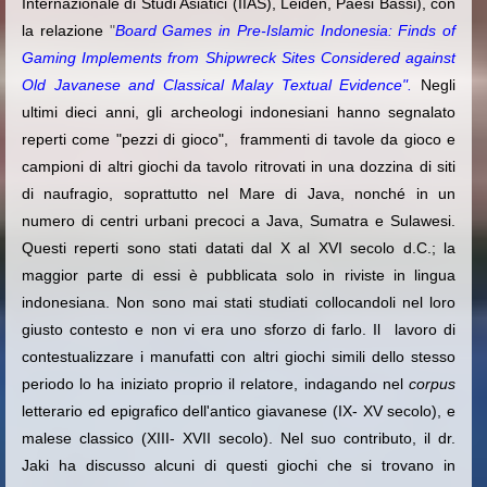
Internazionale di Studi Asiatici (IIAS), Leiden, Paesi Bassi
), con
la relazione
"
Board Games in Pre-Islamic Indonesia: Finds of
Gaming Implements from Shipwreck Sites Considered against
Old Javanese and Classical Malay Textual Evidence".
Negli
ultimi dieci anni, gli archeologi indonesiani hanno segnalato
reperti come "pezzi di gioco", frammenti di tavole da gioco e
campioni di altri giochi da tavolo ritrovati in una dozzina di siti
di naufragio, soprattutto nel Mare di Java, nonché in un
numero di centri urbani precoci a Java, Sumatra e Sulawesi.
Questi reperti sono stati datati dal X al XVI secolo d.C.; la
maggior parte di essi è pubblicata solo in riviste in lingua
indonesiana. Non sono mai stati studiati collocandoli nel loro
giusto contesto e non vi era uno sforzo di farlo. Il lavoro di
contestualizzare i manufatti con altri giochi simili dello stesso
periodo lo ha iniziato proprio il relatore, indagando nel
corpus
letterario ed epigrafico dell'antico giavanese (IX- XV secolo), e
malese classico (XIII- XVII secolo). Nel suo contributo, il dr.
Jaki ha discusso alcuni di questi giochi che si trovano in