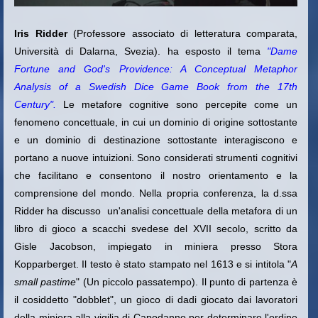
Iris Ridder
(Professore associato di letteratura comparata
,
Università di Dalarna, Svezia). ha esposto il tema
"Dame
Fortune and God's Providence: A Conceptual Metaphor
Analysis of a Swedish Dice Game Book from the 17th
Century"
.
Le metafore cognitive sono percepite come un
fenomeno concettuale, in cui un dominio di origine sottostante
e un dominio di destinazione sottostante interagiscono e
portano a nuove intuizioni. Sono considerati strumenti cognitivi
che facilitano e consentono il nostro orientamento e la
comprensione del mondo. Nella propria conferenza, la d.ssa
Ridder ha discusso un'analisi concettuale della metafora di un
libro di gioco a scacchi svedese del XVII secolo, scritto da
Gisle Jacobson, impiegato in miniera presso Stora
Kopparberget. Il testo è stato stampato nel 1613 e si intitola "
A
small pastime
" (Un piccolo passatempo). Il punto di partenza è
il cosiddetto "dobblet", un gioco di dadi giocato dai lavoratori
della miniera alla vigilia di Capodanno per determinare l'ordine