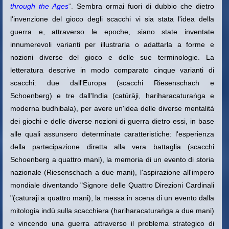
through the Ages
".
Sembra ormai fuori di dubbio che dietro
l'invenzione del gioco degli scacchi vi sia stata l'idea della
guerra e, attraverso le epoche, siano state inventate
innumerevoli varianti per illustrarla o adattarla a forme e
nozioni diverse del gioco e delle sue terminologie. La
letteratura descrive in modo comparato cinque varianti di
scacchi: due dall'Europa (scacchi Riesenschach e
Schoenberg) e tre dall'India (catūrāji, hariharacaturaṅga e
moderna budhibala), per avere un'idea delle diverse mentalità
dei giochi e delle diverse nozioni di guerra dietro essi, in base
alle quali assunsero determinate caratteristiche: l'esperienza
della partecipazione diretta alla vera battaglia (scacchi
Schoenberg a quattro mani), la memoria di un evento di storia
nazionale (Riesenschach a due mani), l'aspirazione all'impero
mondiale diventando "Signore delle Quattro Direzioni Cardinali
"(catūrāji a quattro mani), la messa in scena di un evento dalla
mitologia indù sulla scacchiera (hariharacaturaṅga a due mani)
e vincendo una guerra attraverso il problema strategico di