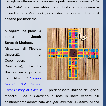
dettaglio e offrono una panoramica preliminare su come la "Via
della Seta" marittima abbia contribuito a promuovere e
diffondere le
culture del gioco
indiane e cinesi nel sud-est
asiatico pre-moderno.
A seguire, ha preso la
parola
Jacob
Schmidt-Madsen:
(dottorato di Ricerca,
Università di
Copenhagen,
Danimarca)
,
che ha
illustrato un argomento
dal titolo:
"
Phanjika
Revisited: Notes On the
Early History of Pachisi
".
Il predecessore indiano dei giochi
moderni
Ludo
e
Parcheesi
è noto in molte varianti
più
comunemente denominate
chaupar
,
chausar
, o
Pachisi
.
Anche