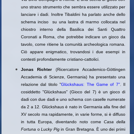
uno strano strumento che sembra essere utilizzato per
lanciare i dadi. Inoltre Tibaldini ha parlato anche dello
schema inciso su una lastra di marmo collocata nel
chiostro interno della Basilica dei Santi Quattro
Coronati a Roma, che potrebbe indicare un gioco da
tavolo, come ritiene la comunità archeologica romana.
Ciò appare enigmatico, trovandosi i due esempi in
contesti profondamente cristiano-cattolici.
Jonas Richter
(Ricercatore Accademico-Göttingen
Accademia di Scienze, Germania) ha presentato una
relazione dal titolo "
Glückshaus: The Game of 7"
. Il
cosiddetto "Glückshaus" (Gioco del 7) è un gioco di
dadi con due dadi e uno schema con caselle numerate
da 2 a 12. Glückshaus è nato in Germania alla fine del
XV secolo ma rapidamente, in varie forme, si è diffuso
in tutta Europa, diventando noto come
Casa della
Fortuna
o
Lucky Pig
in Gran Bretagna. È uno dei primi