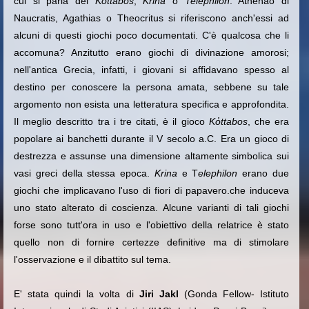
cui si parla del
Kὀttabos
,
Krina
o
Telephilon
. Athenao di
Naucratis, Agathias o Theocritus si riferiscono anch'essi ad
alcuni di questi giochi poco documentati. C'è qualcosa che li
accomuna? Anzitutto erano giochi di divinazione amorosi;
nell'antica Grecia, infatti, i giovani si affidavano spesso al
destino per conoscere la persona amata, sebbene su tale
argomento non esista una letteratura specifica e approfondita.
Il meglio descritto tra i tre citati, è il gioco
Kὀttabos
, che era
popolare ai banchetti durante il V secolo a.C. Era un gioco di
destrezza e assunse una dimensione altamente simbolica sui
vasi greci della stessa epoca.
Krina
e T
elephilon
erano due
giochi che implicavano l'uso di fiori di papavero.che induceva
uno stato alterato di coscienza.
Alcune varianti di tali giochi
forse sono tutt'ora in uso e l'obiettivo della relatrice è stato
quello non di fornire certezze definitive ma di stimolare
l'osservazione e il dibattito sul tema.
E' stata quindi la volta di
Jiri Jakl
(Gonda Fellow-
Istituto