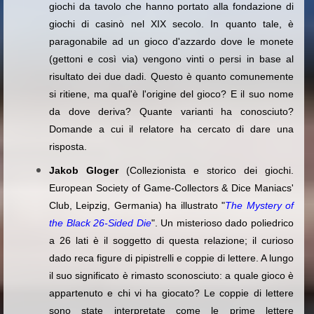
giochi da tavolo che hanno portato alla fondazione di
giochi di casinò nel XIX secolo. In quanto tale, è
paragonabile ad un gioco d'azzardo dove le monete
(gettoni e così via) vengono vinti o persi in base al
risultato dei due dadi. Questo è quanto comunemente
si ritiene, ma qual'è l'origine del gioco? E il suo nome
da dove deriva? Quante varianti ha conosciuto?
Domande a cui il relatore ha cercato di dare una
risposta.
Jakob Gloger
(Collezionista e storico dei giochi.
European Society of Game-Collectors & Dice Maniacs'
Club, Leipzig, Germania) ha illustrato "
The Mystery of
the Black 26-Sided Die
". Un misterioso dado poliedrico
a 26 lati è il soggetto di questa relazione; il curioso
dado reca figure di pipistrelli e coppie di lettere. A lungo
il suo significato è rimasto sconosciuto: a quale gioco è
appartenuto e chi vi ha giocato? Le coppie di lettere
sono state interpretate come le prime lettere