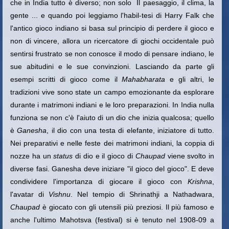
che in India tutto è diverso; non solo Il paesaggio, il clima, la
gente ... e quando poi leggiamo l'habil-tesi di Harry Falk che
l'antico gioco indiano si basa sul principio di perdere il gioco e
non di vincere, allora un ricercatore di giochi occidentale può
sentirsi frustrato se non conosce il modo di pensare indiano, le
sue abitudini e le sue convinzioni. Lasciando da parte gli
esempi scritti di gioco come il
Mahabharata
e gli altri, le
tradizioni vive sono state un campo emozionante da esplorare
durante i matrimoni indiani e le loro preparazioni. In India nulla
funziona se non c'è l'aiuto di un dio che inizia qualcosa; quello
è
Ganesha
, il dio con una testa di elefante, iniziatore di tutto.
Nei preparativi e nelle feste dei matrimoni indiani, la coppia di
nozze ha un
status
di dio e il gioco di
Chaupad
viene svolto in
diverse fasi. Ganesha deve iniziare "il gioco del gioco". E deve
condividere l'importanza di giocare il gioco con
Krishna
,
l'avatar di
Vishnu
. Nel tempio di Shrinathji a Nathadwara,
Chaupad
è giocato con gli utensili più preziosi. Il più famoso e
anche l'ultimo Mahotsva (festival) si è tenuto nel 1908-09 a