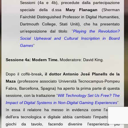
Sessioni (4a e 4b), precedute dalla partecipazione
speciale della d.ssa
Mary Flanagan
(
Sherman
Fairchild Distinguished Professor in Digital Humanities,
Dartmouth College, Stati Uniti), che ha presentato
un'esposizione dal titolo
: "
Playing the Revolution?
Social Upheaval and Cultural Inscription in Board
Games
"
Sessione 4a: Modern Time.
Moderatore: David King.
Dopo il coffè-break
, il dottor Antonio José Planells de la
Maza
(professore associato Università Tecnocampus-Pompeu
Fabra, Barcellona, Spagna) ha aperto la prima parte di questa
sessione, con la trattazione
"
Will Technology Set Us Free? The
Impact of Digital Systems in Non-Digital Gaming Experiences
".
I
n essa il relatore ha messo in evidenza come l'avvento
dell'era tecnologica e digitale abbia cambiato l'impatto con i
giochi da tavolo, facendo divenire l'esperienza più