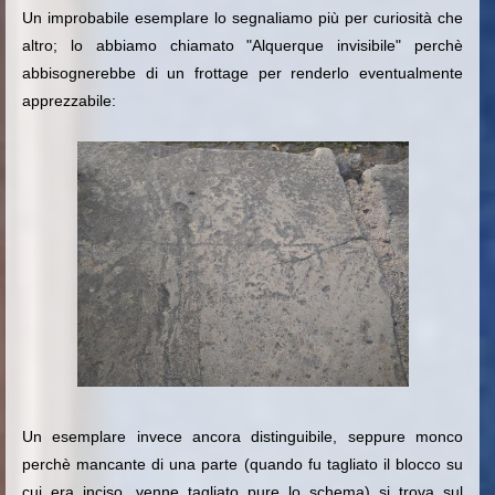
Un improbabile esemplare lo segnaliamo più per curiosità che
altro; lo abbiamo chiamato "Alquerque invisibile" perchè
abbisognerebbe di un frottage per renderlo eventualmente
apprezzabile:
Un esemplare invece ancora distinguibile, seppure monco
perchè mancante di una parte (quando fu tagliato il blocco su
cui era inciso, venne tagliato pure lo schema) si trova sul