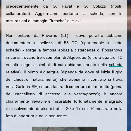
precedentemente da G. Pavat e G. Coluzzi (nostri
collaboratori). Aggiorniamo pertanto la scheda, con le
misurazioni e immagini "fresche" di click!
Non lontano da Priverno (LT) - dove peraltro abbiamo
documentato la bellezza di 55 TC (ripartendole in sette
schede) - sorge la famosa abbazia cistercense di Fossanova
in cui si trovano tre esemplari di Alquerque (oltre a quattro TC
ed altri segni e simboli di cui abbiamo parlato nella
scheda
relativa
). Il primo Alquerque (dipende da dove si inizia il giro
del chiostro, naturalmente) che abbiamo incontrato si trova
nella Galleria SE, su una lastra di copertura del muretto (prima
del cancelletto di accesso alla vasca/pozzo); è ancora
chiaramente rilevabile e misurabile, fortunatamente, malgrado
il dissolvimento di alcuni tratti : 20 x 17 cm. E' mostrato nella
foto di apertura e nella seguente: