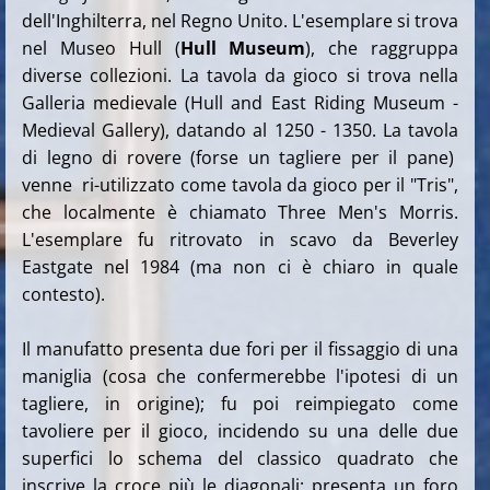
dell'Inghilterra, nel Regno Unito. L'esemplare si trova
nel Museo Hull (
Hull Museum
), che raggruppa
diverse collezioni. La tavola da gioco si trova nella
Galleria medievale (Hull and East Riding Museum -
Medieval Gallery), datando al 1250 - 1350. La tavola
di legno di rovere (forse un tagliere per il pane)
venne ri-utilizzato come tavola da gioco per il "Tris",
che localmente è chiamato Three Men's Morris.
L'esemplare fu ritrovato in scavo
da Beverley
Eastgate nel 1984 (ma non ci è chiaro in quale
contesto).
Il manufatto presenta due fori per il fissaggio di una
maniglia (cosa che confermerebbe l'ipotesi di un
tagliere, in origine); fu poi reimpiegato come
tavoliere per il gioco, incidendo su una delle due
superfici lo schema del classico quadrato che
inscrive la croce più le diagonali; presenta un foro