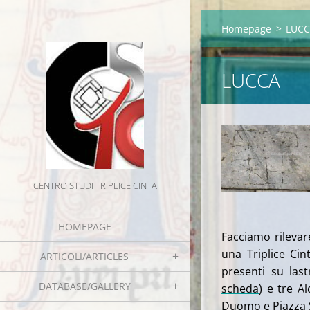
Homepage
>
LUC
LUCCA
CENTRO STUDI TRIPLICE CINTA
HOMEPAGE
Facciamo rilevar
una Triplice Cin
ARTICOLI/ARTICLES
presenti su last
DATABASE/GALLERY
scheda
) e tre A
Duomo e Piazza S