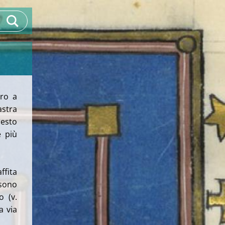
oro a
astra
uesto
è più
ffita
 sono
o (v.
a via