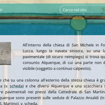
CA
All'interno della chiesa di San Michele in F
Lucca, lungo la navata sinistra, su una l
pavimentale (di sicuro reimpiego) si trova q
consunto Alquerque, di cui una parte non 
visibile (soggetto a continuo calpestio).
e che su una colonna all'esterno della stessa chiesa è gra
ta (v.
scheda
) e che diversi Alquerque e una scacchiera
re pavimentali nei pressi della Cattedrale di San Martin
lquerque sono presenti sulle sedute di Palazzo Ansaldi (tr
. Martino), v.
scheda
.