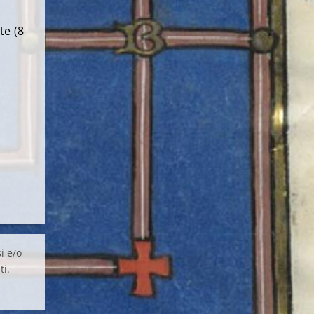
te (8
i e/o
ti.