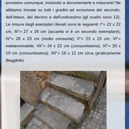
proviamo comunque, iniziando a documentarle e misurarle! Ne
abbiamo trovate su tutti i gradini ad eccezione del secondo,
dell'ottavo, del decimo e dell'undicesimo (gli scalini sono 12).
Le misure degli esemplari rilevati sono le seguenti: I°= 22 x 22
cm, III°= 27 x 26 cm (accanto vi è un secondo esemplare);
IV°= 28 x 23 cm (molto consunta); V°= 23 x 23 cm; VI°=
indeterminabile; VII°= 24 x 22 cm (consuntissima); IX°= 20 x
19 cm (consuntissima); XII°= 16 x 12 cm circa (praticamente
illeggibile).