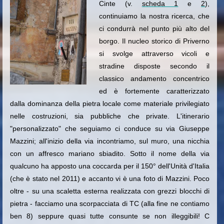
Cinte (v.
scheda 1
e
2
),
continuiamo la nostra ricerca, che
ci condurrà nel punto più alto del
borgo. Il nucleo storico di Priverno
si svolge attraverso vicoli e
stradine disposte secondo il
classico andamento concentrico
ed è fortemente caratterizzato
dalla dominanza della pietra locale come materiale privilegiato
nelle costruzioni, sia pubbliche che private. L'itinerario
"personalizzato" che seguiamo ci conduce su via Giuseppe
Mazzini; all'inizio della via incontriamo, sul muro, una nicchia
con un affresco mariano sbiadito. Sotto il nome della via
qualcuno ha apposto una coccarda per il 150° dell'Unità d'Italia
(che è stato nel 2011) e accanto vi è una foto di Mazzini.
Poco
oltre - su una scaletta esterna realizzata con grezzi blocchi di
pietra - facciamo una scorpacciata di TC (alla fine ne contiamo
ben 8) seppure quasi tutte consunte se non illeggibili! C